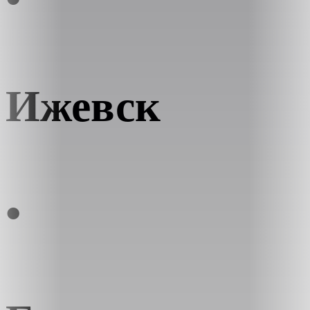
Ижевск
•