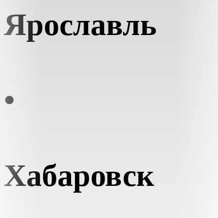
Ярославль
•
Хабаровск