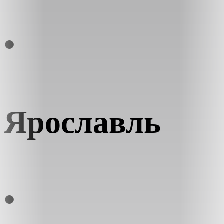
•
Ярославль
•