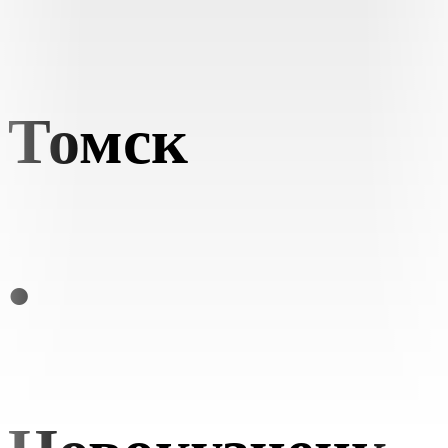
Томск
•