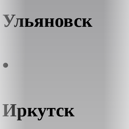
Ульяновск
•
Иркутск