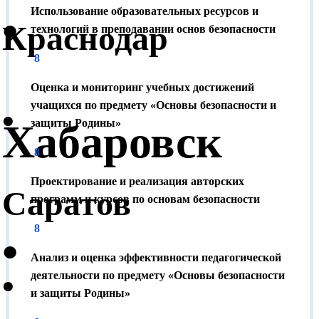
Использование образовательных ресурсов и
•
Как получить налоговый вычет?
Краснодар
технологий в преподавании основ безопасности
По окончании календарного года, в котором Вы
8
производили оплату за обучение, обратитесь в
Службу поддержки для получения справки об оплате.
Оценка и мониторинг учебных достижений
Ее можно предоставить в налоговую службу в
учащихся по предмету «Основы безопасности и
•
бумажном или электронном виде (через личный
Хабаровск
защиты Родины»
кабинет налогоплательщика). Размер налогового
8
вычета зависит от Вашей ставки НДФЛ (минимум -
13 %).
Проектирование и реализация авторских
Саратов
программ и курсов по основам безопасности
Как получить документы?
8
•
Документы можно получить в Москве (5 минут от
метро Семеновская, ул. Ткацкая, д. 1) или по почте.
Анализ и оценка эффективности педагогической
•
Отправка по России производится бесплатно.
деятельности по предмету «Основы безопасности
и защиты Родины»