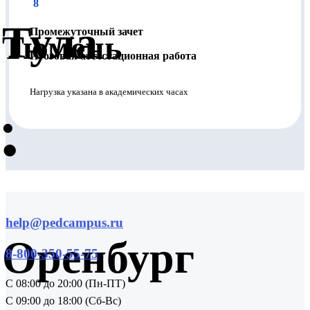
8
Тула
Промежуточный зачет
Тюмень
Итоговая аттестационная работа
Нагрузка указана в академических часах
•
•
help@pedcampus.ru
Оренбург
8-800-350-55-75
С 08:00 до 20:00 (Пн-ПТ)
С 09:00 до 18:00 (Сб-Вс)