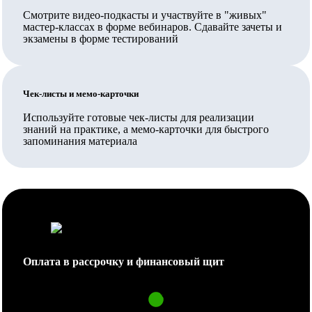
Смотрите видео-подкасты и участвуйте в "живых"
Вносятся ли данные в ФИС ФРДО?
мастер-классах в форме вебинаров. Сдавайте зачеты и
экзамены в форме тестирований
Да, данные о выданных документах вносятся в ФИС
ФРДО Рособрнадзора и на Госуслуги.
Чек-листы и мемо-карточки
Обучение проходит полностью дистанционно или нужно
приезжать?
Используйте готовые чек-листы для реализации
знаний на практике, а мемо-карточки для быстрого
Обучение организовано полностью дистанционно,
запоминания материала
личное посещение не требуется.
Как проходит аттестация, что нужно сдавать в процессе
обучения?
В процессе обучения сдаются зачеты и/или экзамены
в форме тестирования, ознакомиться с их перечнем
Оплата в рассрочку и финансовый щит
Вы можете в учебном плане. Сдавать их можно в
течение срока освоения дисциплин (периода
обучения) в любое время суток (когда Вам удобно):