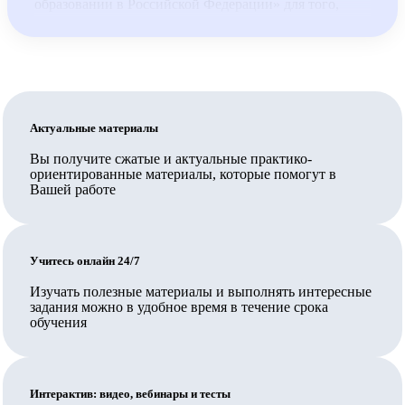
образовании в Российской Федерации» для того,
чтобы выдаваемые документы принимались для
трудоустройства педагогов по общеобразовательным
программам.
Обратите внимание: для трудоустройства педагогом
по общеобразовательным программам недостаточно,
Актуальные материалы
чтобы организация, выдавшая документ, была на
Вы получите сжатые и актуальные практико-
ориентированные материалы, которые помогут в
территории Сколково или ИНТЦ или была их
Вашей работе
резидентом, и также недостаточно иметь обычную
лицензию на образовательную деятельность,
требуется соответствие организации требованиям ч.
Учитесь онлайн 24/7
5.2. ст. 47 указанного закона, включая специальное
Изучать полезные материалы и выполнять интересные
разрешение.
задания можно в удобное время в течение срока
В Педкампусе обучают своих сотрудников
обучения
государственные и муниципальные организации,
Ваш работодатель также может заключить прямой
Интерактив: видео, вебинары и тесты
договор на обучение.