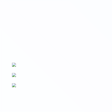
Вносим данные на Госуслуги
Сведения о выдаваемых документах вносятся на Госуслуги и
в реестр Рособрнадзора (ФРДО)
По новым ФГОС
Образовательные программы разработаны в соответствии с
последними изменениями ФГОС