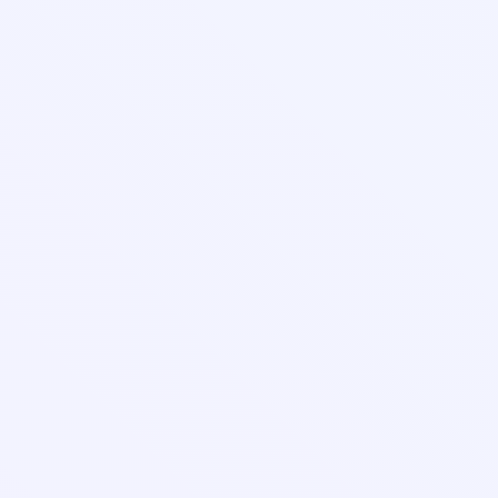
help@pedcampus.ru
8-800-350-55-75
С 08:00 до 20:00 (Пн-ПТ)
С 09:00 до 18:00 (Сб-Вс)
Лицензия и реквизиты
Организациям
Контакты