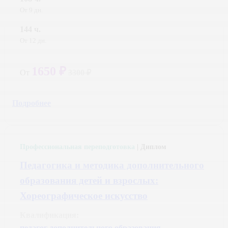
От 9 дн.
144 ч.
От 12 дн.
1650 ₽
От
3300 ₽
Подробнее
Профессиональная переподготовка
| Диплом
Педагогика и методика дополнительного
образования детей и взрослых:
Хореографическое искусство
Квалификация:
педагог дополнительного образования