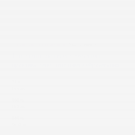
От
18600 ₽
Подробнее
Повышение квалификации
| Удостоверение
Технологии активного обучения и
практика дополнительного образования
72 ч.
От 6 дн.
108 ч.
От 9 дн.
144 ч.
От 12 дн.