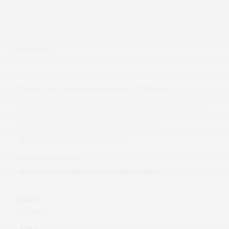
1650 ₽
От
3300 ₽
Подробнее
Профессиональная переподготовка
| Диплом
Педагогика и методика дополнительного
образования детей и взрослых:
Техническое творчество
Квалификация:
педагог дополнительного образования
252 ч.
От 1 мес.