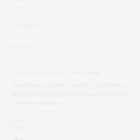
620 ч.
От 4 мес.
9300 ₽
От
18600 ₽
Подробнее
Повышение квалификации
| Удостоверение
Практика дополнительного образования
и инновационные подходы к организации
учебного процесса
72 ч.
От 6 дн.
108 ч.