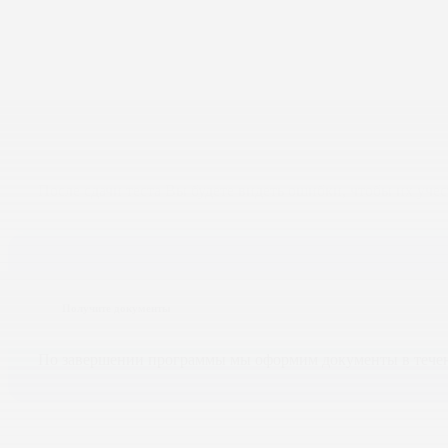
Сдайте зачеты и экзамены в форме тестирований. Попытк
Работайте над ошибками
После сдачи теста Вы будете видеть ошибки, чтобы их учес
Получите документы
По завершении программы мы оформим документы в течен