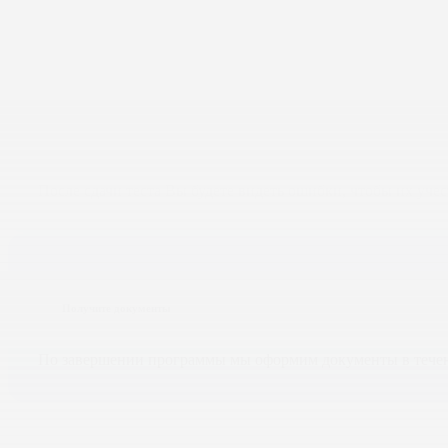
Сдайте зачеты и экзамены в форме тестирований. Попытк
Работайте над ошибками
После сдачи теста Вы будете видеть ошибки, чтобы их учес
Получите документы
По завершении программы мы оформим документы в течен